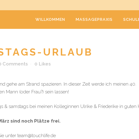
WILLKOMMEN
MASSAGEPRAXIS
SCHUL
STAGS-URLAUB
0 Comments
0
Likes
und gehe am Strand spazieren. In dieser Zeit werde ich meinen 40.
en Mann (oder Frau?) sein lassen!
tags & samstags bei meinen Kolleginnen Ulrike & Friederike in guten
ärz sind noch Plätze frei.
ie unter team@touchlife.de