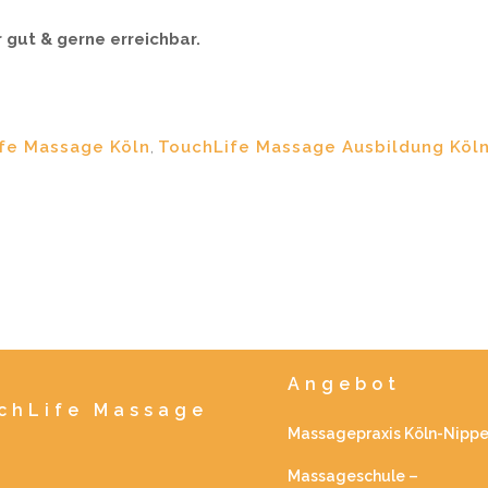
 gut & gerne erreichbar.
ife Massage Köln
,
TouchLife Massage Ausbildung Köl
Angebot
uchLife Massage
Massagepraxis Köln-Nipp
Massageschule –