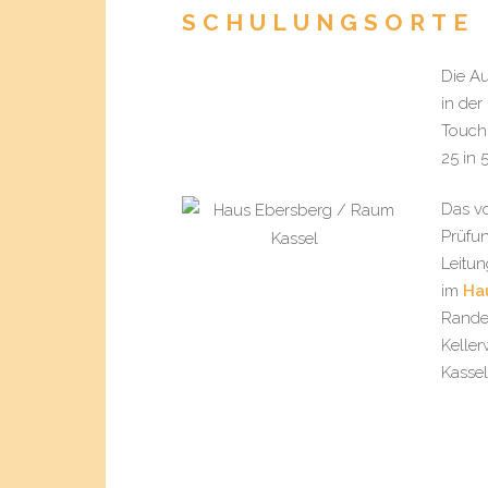
SCHULUNGSORTE
Die Au
in der
TouchL
25 in 
Das vo
Prüfun
Leitun
im
Ha
Rande
Kelle
Kassel)