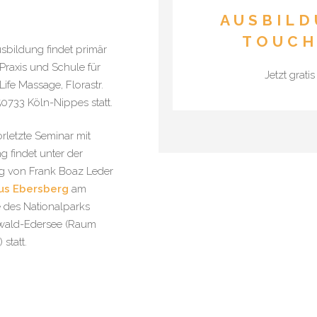
AUSBILD
TOUCH
sbildung findet primär
 Praxis und Schule für
Jetzt grati
ife Massage, Florastr.
50733 Köln-Nippes statt.
rletzte Seminar mit
g findet unter der
g von Frank Boaz Leder
us Ebersberg
am
 des Nationalparks
rwald-Edersee (Raum
 statt.