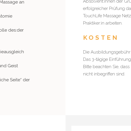
Absolvent:innen der Gr
 Massage an
erfolgreicher Prüfung da
TouchLife Massage Netzw
atomie
Praktiker:in arbeiten.
olle des:der
KOSTEN
gieausgleich
Die Ausbildungsgebühr 
Das 3-tägige Einführung
und Geist
Bitte beachten Sie, das
nicht inbegriffen sind.
iche Seite“ der