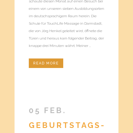
schaute diesen Monat auf einen Besuch bei
einem von unseren sieben Ausbildungsorten
im deutschsprachigem Raum herein. Die
Schule für TouchLife Massage in Darmstadt,
die von Jörg Henkel geleitet wird, öffnete die
Türen und heraus kam folgender Beitrag, der
knappe drei Minuten währt. Meiner ...
READ MORE
05 FEB.
GEBURTSTAGS-