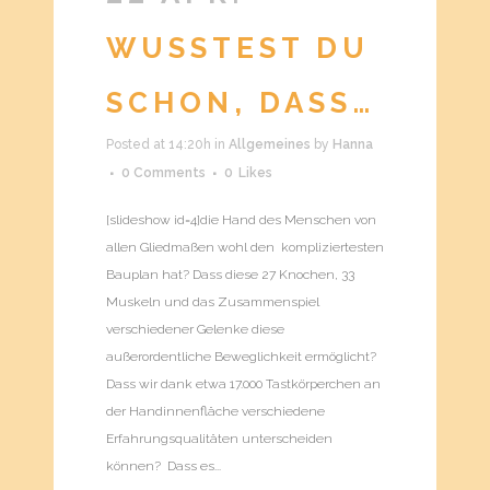
WUSSTEST DU
SCHON, DASS…
Posted at 14:20h
in
Allgemeines
by
Hanna
0 Comments
0
Likes
[slideshow id=4]die Hand des Menschen von
allen Gliedmaßen wohl den kompliziertesten
Bauplan hat? Dass diese 27 Knochen, 33
Muskeln und das Zusammenspiel
verschiedener Gelenke diese
außerordentliche Beweglichkeit ermöglicht?
Dass wir dank etwa 17.000 Tastkörperchen an
der Handinnenfläche verschiedene
Erfahrungsqualitäten unterscheiden
können? Dass es...