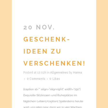
20 NOV.
GESCHENK-
IDEEN ZU
VERSCHENKEN!
Posted at 12:02h
in
Allgemeines
by
Hanna
0 Comments
0
Likes
[caption id="" align="alignright" width="192"]
Exquisite Sitzkissen und Ruheplätze im
täglichen Leben[/caption] Spätestens heute
wird uns allen klar, dass wir in vier Wochen