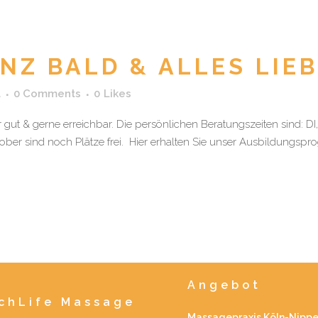
NZ BALD & ALLES LIEB
a
0 Comments
0
Likes
 gut & gerne erreichbar. Die persönlichen Beratungszeiten sind: DI
ober sind noch Plätze frei. Hier erhalten Sie unser Ausbildungspr
Angebot
uchLife Massage
Massagepraxis Köln-Nipp