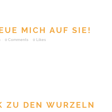
EUE MICH AUF SIE!
n
0 Comments
0
Likes
K ZU DEN WURZELN