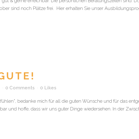
 gut & gerne erreichbar. Die persönlichen Beratungszeiten sind: DI
ober sind noch Plätze frei. Hier erhalten Sie unser Ausbildungspr
GUTE!
0 Comments
0
Likes
fühlen*, bedanke mich für all die guten Wünsche und für das en
hbar und hoffe, dass wir uns guter Dinge wiedersehen. In der Zwis