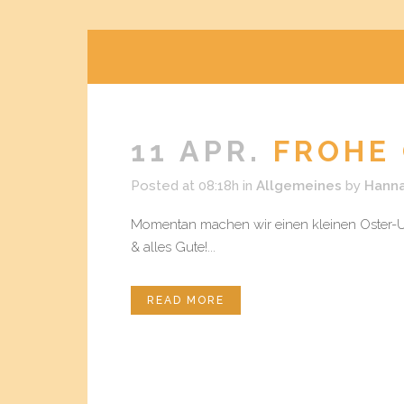
11 APR.
FROHE 
Posted at 08:18h
in
Allgemeines
by
Hann
Momentan machen wir einen kleinen Oster-Url
& alles Gute!...
READ MORE