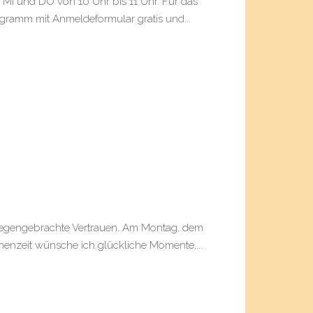
, MI und DO von 10 Uhr bis 11 Uhr. Für das
ogramm mit Anmeldeformular gratis und...
tgegengebrachte Vertrauen. Am Montag, dem
chenzeit wünsche ich glückliche Momente,...