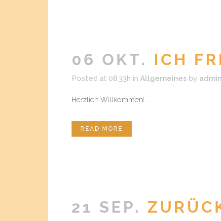
06 OKT.
ICH FR
Posted at 08:33h
in
Allgemeines
by
admi
Herzlich Willkommen!...
READ MORE
21 SEP.
ZURÜC