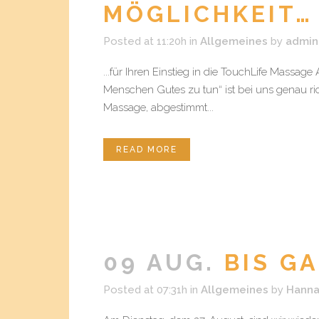
MÖGLICHKEIT…
Posted at 11:20h
in
Allgemeines
by
admin
...für Ihren Einstieg in die TouchLife Mass
Menschen Gutes zu tun“ ist bei uns genau ri
Massage, abgestimmt...
READ MORE
09 AUG.
BIS GA
Posted at 07:31h
in
Allgemeines
by
Hann