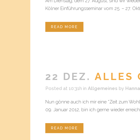
Am Dienstag, dem 27. August, sind wir wieder
Kölner Einführungsseminar vom 25. – 27. Okt
READ MORE
22 DEZ.
ALLES 
Posted at 10:31h
in
Allgemeines
by
Hanna
Nun gönne auch ich mir eine *Zeit zum Wohl
09. Januar 2012, bin ich gerne wieder erreic
READ MORE