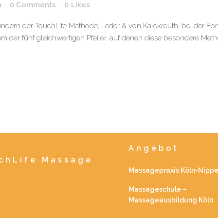
a
0 Comments
0
Likes
ündern der TouchLife Methode, Leder & von Kalckreuth, bei der Fo
 der fünf gleichwertigen Pfeiler, auf denen diese besondere Methode
Angebot
uchLife Massage
Massagepraxis Köln-Nipp
Massageschule –
Massageausbildung Köln