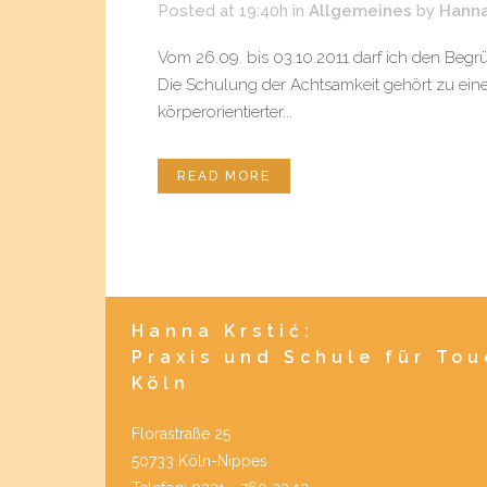
Posted at 19:40h
in
Allgemeines
by
Hann
Vom 26.09. bis 03.10.2011 darf ich den Begr
Die Schulung der Achtsamkeit gehört zu einem
körperorientierter...
READ MORE
Hanna Krstić:
Praxis und Schule für To
Köln
Florastraße 25
50733 Köln-Nippes