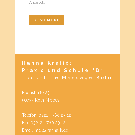
Angebot...
READ MORE
Hanna Krstić:
Praxis und Schule für
TouchLife Massage Köln
Florastraße 25
50733 Köln-Nippes
Telefon: 0221 - 760 23 12
Fax: 03212 - 760 23 12
Email: mail@hanna-k.de