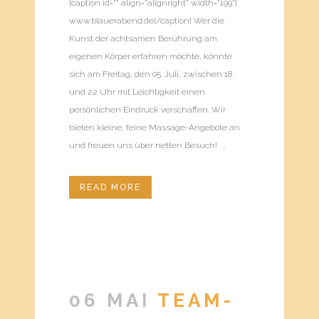
[caption id="" align="alignright" width="199"]
www.blauerabend.de[/caption] Wer die
Kunst der achtsamen Berührung am
eigenen Körper erfahren möchte, könnte
sich am Freitag, den 05. Juli, zwischen 18
und 22 Uhr mit Leichtigkeit einen
persönlichen Eindruck verschaffen. Wir
bieten kleine, feine Massage-Angebote an
und freuen uns über netten Besuch! ...
READ MORE
06 MAI
TEAM-