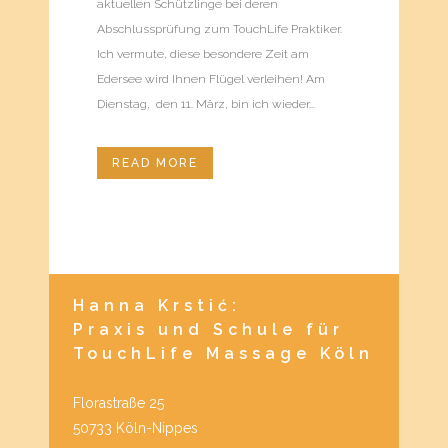
aktuellen Schützlinge bei deren
Abschlussprüfung zum TouchLife Praktiker.
Ich vermute, diese besondere Zeit am
Edersee wird Ihnen Flügel verleihen! Am
Dienstag, den 11. März, bin ich wieder...
READ MORE
Hanna Krstić:
Praxis und Schule für
TouchLife Massage Köln
Florastraße 25
50733 Köln-Nippes