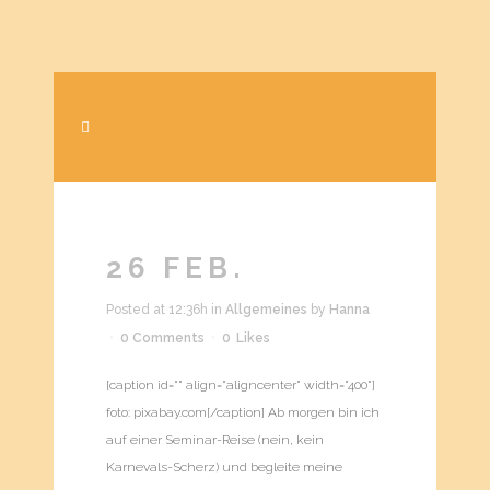
26 FEB.
Posted at 12:36h
in
Allgemeines
by
Hanna
0 Comments
0
Likes
[caption id="" align="aligncenter" width="400"]
foto: pixabay.com[/caption] Ab morgen bin ich
auf einer Seminar-Reise (nein, kein
Karnevals-Scherz) und begleite meine