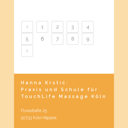
1
2
3
4
5
6
7
8
9
Hanna Krstić:
Praxis und Schule für
TouchLife Massage Köln
Florastraße 25
50733 Köln-Nippes