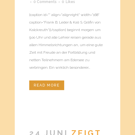
0 Comments
0
Likes
[caption id="" align="alignright" width="168"
caption="Frank B. Leder & Kali S. Gräfin von
Kalckreuth"][/caption] beginnt morgen um
9.oo Uhr und alle Lehrer reisen gerade aus
allen Himmelsrichtungen an, um eine gute
Zeit mit Freude an der Fortbildung und
netten Teilnehmern am Edersee zu
verbringen. Ein wirklich besonderer...
READ MORE
24 JUNI
ZEIGT