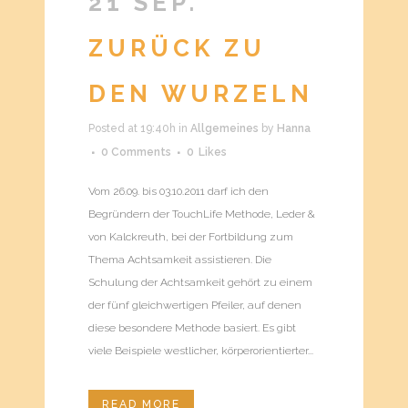
21 SEP.
ZURÜCK ZU
DEN WURZELN
Posted at 19:40h
in
Allgemeines
by
Hanna
0 Comments
0
Likes
Vom 26.09. bis 03.10.2011 darf ich den
Begründern der TouchLife Methode, Leder &
von Kalckreuth, bei der Fortbildung zum
Thema Achtsamkeit assistieren. Die
Schulung der Achtsamkeit gehört zu einem
der fünf gleichwertigen Pfeiler, auf denen
diese besondere Methode basiert. Es gibt
viele Beispiele westlicher, körperorientierter...
READ MORE