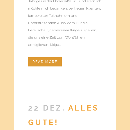
Jähriges in der Florastraße. Still und stark. Ich
möchte mich bedanken: bei treuen Klienten,
lernbereiten Teilnehmern und
unterstützenden Ausbildern. Für die
Bereitschaft, gemeinsam Wege zu gehen,
die uns eine Zeit zum Wohlfühlen
ermöglichen. Möge...
READ MORE
22 DEZ.
ALLES
GUTE!