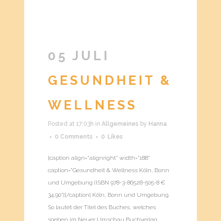
05 JULI
GESUNDHEIT &
WELLNESS
Posted at 17:03h
in
Allgemeines
by
Hanna
0 Comments
0
Likes
[caption align="alignright" width="188"
caption="Gesundheit & Wellness Köln, Bonn
und Umgebung (ISBN 978-3-86528-505-8 €
34,90"][/caption] Köln, Bonn und Umgebung.
So lautet der Titel des Buches, welches
soeben im Neuer Umschau Buchverlag